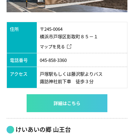
住所
〒245-0064
横浜市戸塚区影取町８５－１
マップを見る
電話番号
045-858-3360
アクセス
戸塚駅もしくは藤沢駅よりバス
諏訪神社前下車 徒歩３分
詳細はこちら
けいあいの郷 山王台